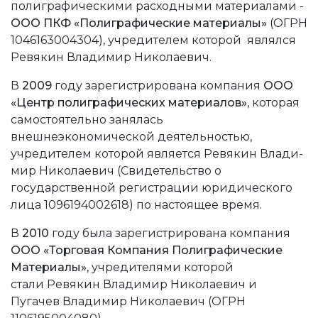
полиграфическими расходными материалами -
ООО ПКФ «Полиграфичес­кие материалы»
(ОГРН
1046163004304), учре­дителем которой являлся
Ревякин Влади­мир Николаевич.
В
2009
году зарегистрирована компания
ООО
«Центр полиграфических материалов»
, которая
самостоятельно занялась
внешнеэкономической деятельностью,
учредителем которой является Ревякин Влади­
мир Николаевич (Cвидетельство о
государственной регистрации юридического
лица
1096194002618
) по настоящее время.
В
2010
году была зарегистрирована компания
ООО «Торговая Компания Полиграфические
Материалы»
, учредителями которой
стали Ревякин Владимир Николаевич и
Пугачев Владимир Николаевич (ОГРН